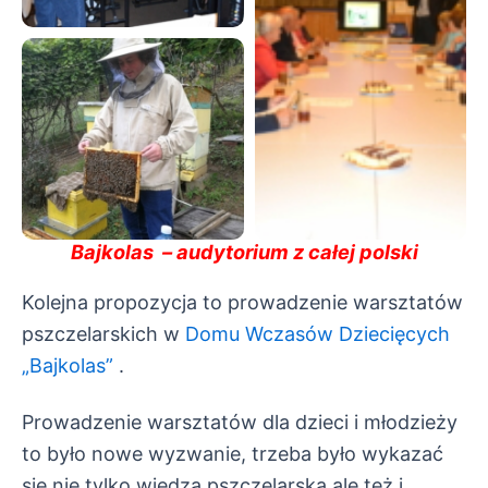
Bajkolas – audytorium z całej polski
Kolejna propozycja to prowadzenie warsztatów
pszczelarskich
w
Domu Wczasów Dziecięcych
„Bajkolas”
.
Prowadzenie warsztatów dla dzieci i młodzieży
to było nowe wyzwanie,
trzeba było wykazać
się nie tylko wiedzą pszczelarską ale też i