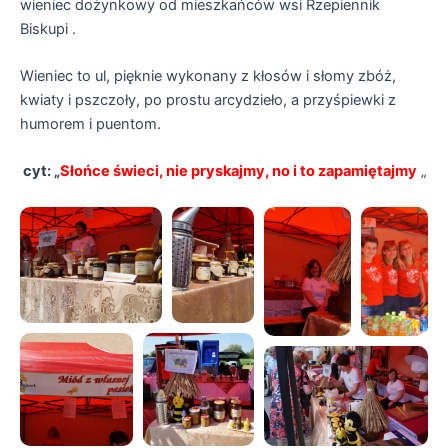
wieniec dożynkowy od mieszkańców wsi Rzepiennik
Biskupi .
Wieniec to ul, pięknie wykonany z kłosów i słomy zbóż,
kwiaty i pszczoły, po prostu arcydzieło, a przyśpiewki z
humorem i puentom.
cyt: „
Słońce świeci, nie pryskajmy, no i to zapamiętajmy
„