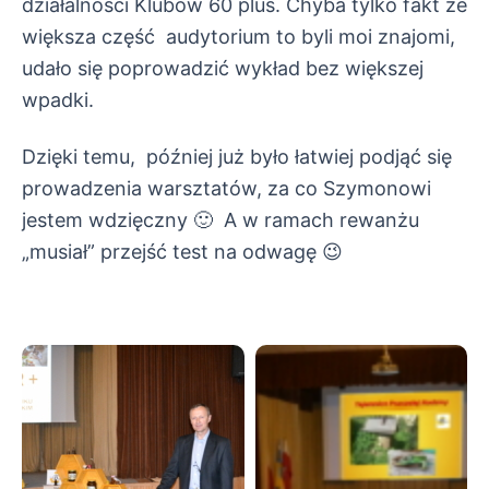
działalności Klubów 60 plus.
Chyba tylko fakt że
większa część audytorium to byli moi znajomi,
udało się poprowadzić wykład bez większej
wpadki.
Dzięki temu, później już było łatwiej podjąć się
prowadzenia warsztatów, za co Szymonowi
jestem wdzięczny 🙂
A w ramach rewanżu
„musiał” przejść test na odwagę 😉