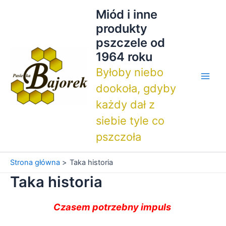
Przejdź
Miód i inne
do
produkty
treści
pszczele od
1964 roku
Byłoby niebo
Main
dookoła, gdyby
każdy dał z
Men
siebie tyle co
pszczoła
Strona główna
Taka historia
Taka historia
Czasem potrzebny impuls