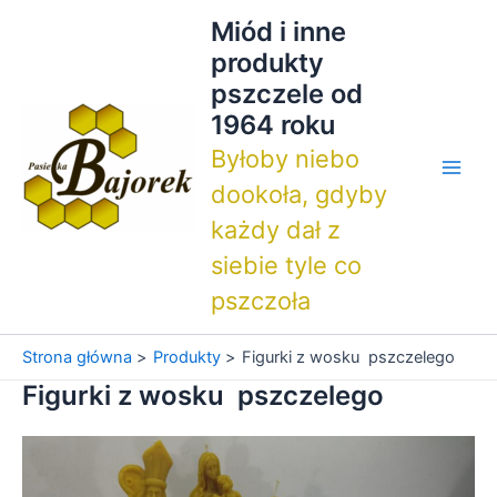
Przejdź
Miód i inne
do
produkty
treści
pszczele od
1964 roku
Byłoby niebo
Main
dookoła, gdyby
każdy dał z
Men
siebie tyle co
pszczoła
Strona główna
Produkty
Figurki z wosku pszczelego
Figurki z wosku pszczelego